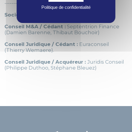
---------------
Politique de confidentialité
Société :
PIC Footsal
Conseil M&A / Cédant :
Septentrion Finance
(Damien Barenne, Thibaut Bouchoir)
Conseil Juridique / Cédant :
Euraconseil
(Thierry Wemaere).
Conseil Juridique / Acquéreur :
Juridis Conseil
(Philippe Duthoo, Stéphane Bleuez)