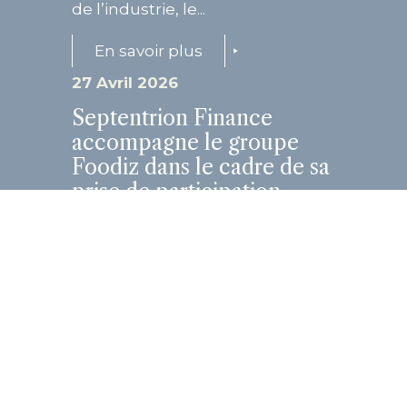
de l’industrie, le...
En savoir plus
27 Avril 2026
Septentrion Finance
accompagne le groupe
Foodiz dans le cadre de sa
prise de participation
majoritaire au capital de
Sushiman
Cette opération structurante
marque une étape clé dans la
trajectoire de croissance des
deux groupes, réunis autour
d’une vision entrepreneuriale
commune...