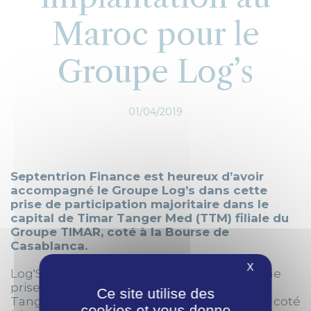
Maroc pour le
Groupe Log’s
01/04/2019
Septentrion Finance est heureux d’avoir
accompagné le Groupe Log’s dans cette
prise de participation majoritaire dans le
capital de Timar Tanger Med (TTM) filiale du
Groupe TIMAR, coté à la Bourse de
Casablanca.
X
Log'S poursuit son développement avec une
prise majoritaire dans le capital de Timar
Ce site utilise des
Tanger Med (TTM) filiale du Groupe TIMAR, coté
cookies et vous donne