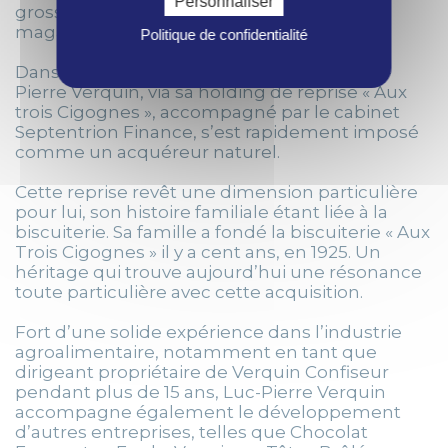
Personnaliser
grossistes et spécialisés et de chaînes de
magasins.
Politique de confidentialité
Dans le cadre d’un process compétitif, Luc-
Pierre Verquin, via sa holding de reprise « Aux
trois Cigognes », accompagné par le cabinet
Septentrion Finance, s’est rapidement imposé
comme un acquéreur naturel.
Cette reprise revêt une dimension particulière
pour lui, son histoire familiale étant liée à la
biscuiterie. Sa famille a fondé la biscuiterie « Aux
Trois Cigognes » il y a cent ans, en 1925. Un
héritage qui trouve aujourd’hui une résonance
toute particulière avec cette acquisition.
Fort d’une solide expérience dans l’industrie
agroalimentaire, notamment en tant que
dirigeant propriétaire de Verquin Confiseur
pendant plus de 15 ans, Luc-Pierre Verquin
accompagne également le développement
d’autres entreprises, telles que Chocolat