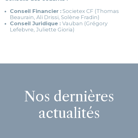
Conseil Financier :
Societex CF (Thomas
Beaurain, Ali Drissi, Solène Fradin)
Conseil Juridique :
Vauban (Grégory
Lefebvre, Juliette Gioria)
Nos dernières
actualités