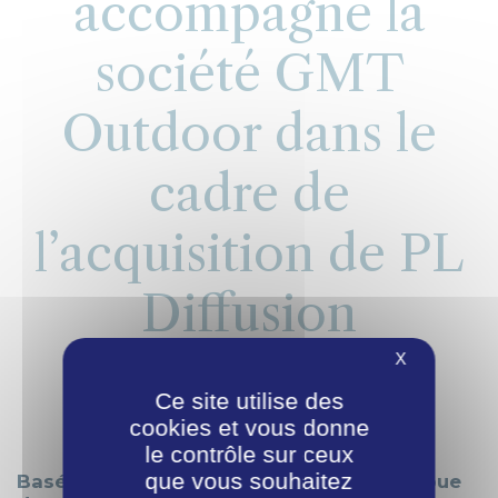
accompagne la
société GMT
Outdoor dans le
cadre de
l’acquisition de PL
Diffusion
X
22/07/2024
Ce site utilise des
cookies et vous donne
le contrôle sur ceux
que vous souhaitez
Basée dans la Drôme, PL Diffusion distribue