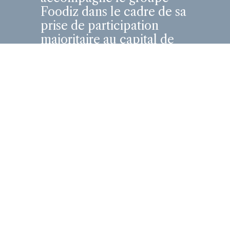
Foodiz dans le cadre de sa
prise de participation
majoritaire au capital de
Sushiman
Cette opération structurante
marque une étape clé dans la
trajectoire de croissance des
deux groupes, réunis autour
d’une vision entrepreneuriale
commune...
En savoir plus