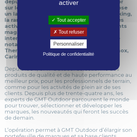
depuis 1990 des produits de sport outdoor
activer
sur le marché français. PL diffusion propose
un large éventail de produits pour le trekking,
la randonnée, la montagne, le camping, les
Tout accepter
activités de plein air, le voyage à ses clients
magasins de sport & outdoor, et sites
Tout refuser
internet spécialisés. PL Diffusion travaille
Personnaliser
notamment les marques premium MSR,
Thermarest, Gregory, Source, Baffin, Helinox,
Politique de confidentialité
Carinthia, et Cocoon.
Depuis 1984, GMT Outdoor sélectionne des
produits de qualité et de haute performance au
meilleur prix, pour les professionnels de terrain,
comme pour les activités de plein air de ses
clients. Depuis plus de trente-quatre ans, les
experts de GMT Outdoor parcourent le monde
pour trouver, sélectionner et développer les
marques, les nouveautés qui feront les succès
de demain.
L’opération permet à GMT Outdoor d’élargir son
portefeuille de marques et sa base clients.