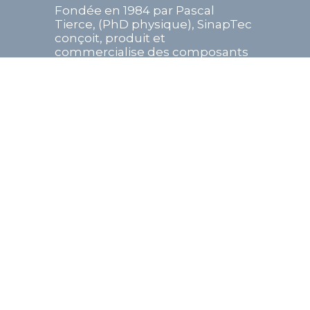
Fondée en 1984 par Pascal
Tierce, (PhD physique), SinapTec
conçoit, produit et
commercialise des composants
ultrason OEM pour les secteurs
de l’industrie, le...
En savoir plus
27 Avril 2026
Septentrion Finance
accompagne le groupe
Foodiz dans le cadre de sa
prise de participation
majoritaire au capital de
Sushiman
Cette opération structurante
marque une étape clé dans la