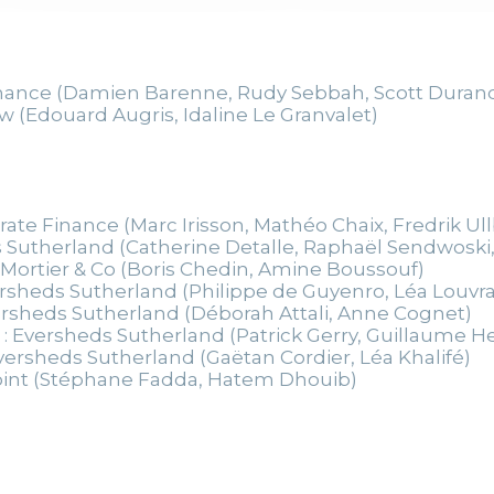
nance (Damien Barenne, Rudy Sebbah, Scott Duran
 (Edouard Augris, Idaline Le Granvalet)
ate Finance (Marc Irisson, Mathéo Chaix, Fredrik Ul
 Sutherland (Catherine Detalle, Raphaël Sendwoski,
 Mortier & Co (Boris Chedin, Amine Boussouf)
ersheds Sutherland (Philippe de Guyenro, Léa Louvr
ersheds Sutherland (Déborah Attali, Anne Cognet)
: Eversheds Sutherland (Patrick Gerry, Guillaume H
versheds Sutherland (Gaëtan Cordier, Léa Khalifé)
oint (Stéphane Fadda, Hatem Dhouib)