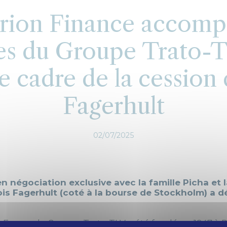
rion Finance accomp
es du Groupe Trato-T
e cadre de la cession
Fagerhult
02/07/2025
n négociation exclusive avec la famille Picha et l
dois Fagerhult (coté à la bourse de Stockholm) a 
a France, le Groupe Trato-TLV a été fondé en 1947 à 