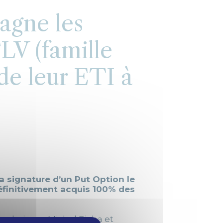
agne les
LV (famille
 de leur ETI à
a signature d’un Put Option le
définitivement acquis 100% des
Roubaix par Michel Picha et