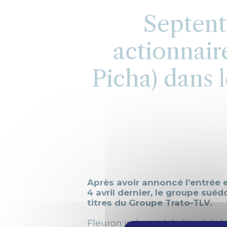
Septent
actionnair
Picha) dans l
Après avoir annoncé l’entrée e
4 avril dernier, le groupe sué
titres du Groupe Trato-TLV.
Fleuron industriel du Nord de l