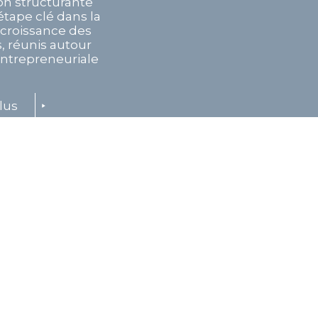
on structurante
tape clé dans la
e croissance des
, réunis autour
entrepreneuriale
lus