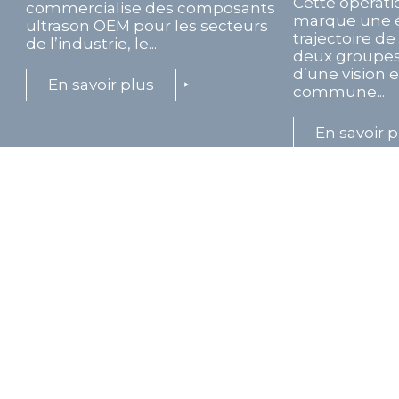
Cette opérati
commercialise des composants
marque une é
ultrason OEM pour les secteurs
trajectoire d
de l’industrie, le...
deux groupes
d’une vision 
En savoir plus
commune...
En savoir p
Suivez-nous sur :