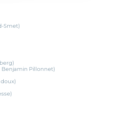
d-Smet)
lberg)
 Benjamin Pillonnet)
adoux)
esse)