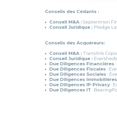
Conseils des Cédants :
Conseil M&A :
Septentrion Fi
Conseil Juridique :
Pledge Law
Conseils des Acquéreurs:
Conseil M&A :
Translink Copor
Conseil Juridique :
Eversheds
Due Diligences Financières
:
Due Diligences Fiscales
: Ev
Due Diligences Sociales
: Ev
Due Diligences Immobilières
Due Diligences IP-Privacy
: E
Due Diligences IT
: BearingP