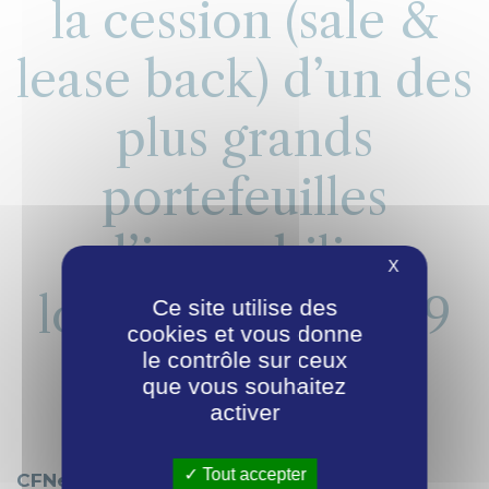
la cession (sale &
lease back) d’un des
plus grands
portefeuilles
d’immobilier
X
logistique en 2019
Ce site utilise des
cookies et vous donne
le contrôle sur ceux
04/11/2019
que vous souhaitez
activer
Tout accepter
CFNews a publié le palmarès des plus