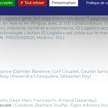
ccepter
Tout refuser
Personnaliser
Politique de co
de chiffre d’affaires pour près de 750 000 colis livr
ar, est un Groupe international de logistique contrac
D Logistics gère 340 sites implantés dans 17 pays re
en Asie et en Afrique, avec 21 500 collaborateurs. D
ion, industrie, santé et e-commerce, ID Logistics se 
chnologie. L’action ID Logistics est cotée sur le m
N : FR0010929125, Mnémo : IDL).
nance (Damien Barenne, Cyril Couplet, Gautier Sama
bray (Alexandre Ghesquière, Sébastien Roy)
lls (Jean-Marc Franceschi, Arnaud Deparday)
scale :
Goodwin (Barbara Jouffa) ; Eight Advisory A