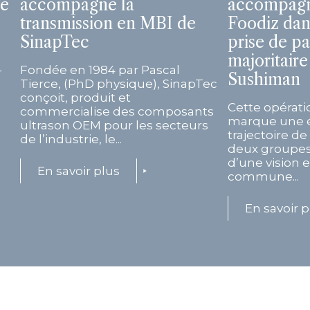
de
accompagne la
accompagn
transmission en MBI de
Foodiz dan
SinapTec
prise de pa
majoritaire
-
Fondée en 1984 par Pascal
Sushiman
Tierce, (PhD physique), SinapTec
conçoit, produit et
Cette opérati
commercialise des composants
marque une é
ultrason OEM pour les secteurs
trajectoire d
de l’industrie, le...
deux groupes
d’une vision 
En savoir plus
commune...
En savoir p