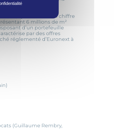
nfidentialité
és.
tuelle, ayant réalisé un chiffre
présentant 6 millions de m²
isposant d’un portefeuille
caractérise par des offres
arché réglementé d’Euronext à
in)
vocats (Guillaume Rembry,