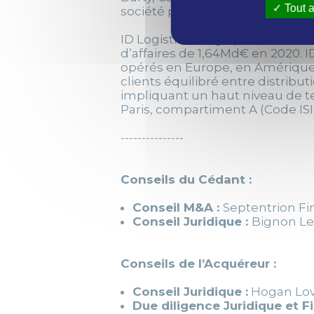
Tout a
société prévoit de générer 30 M€ 
ID Logistics, dirigé par Eric Hém
d’affaires de 1,64Md€ en 2020. I
opérés en Europe, en Amérique, 
clients équilibré entre distribut
impliquant un haut niveau de te
Paris, compartiment A (Code ISI
---------------
Conseils du Cédant :
Conseil M&A :
Septentrion Fi
Conseil Juridique :
Bignon Le
Conseils de l’Acquéreur :
Conseil Juridique :
Hogan Love
Due diligence Juridique et Fi