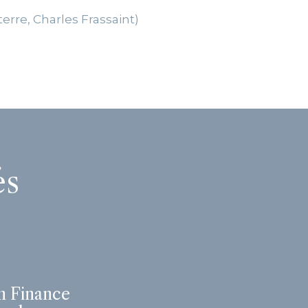
erre, Charles Frassaint)
és
n Finance