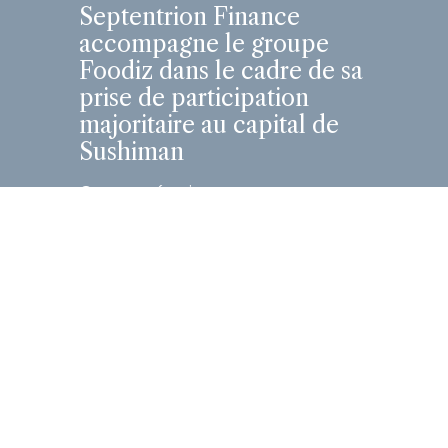
Septentrion Finance
accompagne le groupe
Foodiz dans le cadre de sa
prise de participation
majoritaire au capital de
Sushiman
Cette opération structurante
marque une étape clé dans la
trajectoire de croissance des
deux groupes, réunis autour
d’une vision entrepreneuriale
commune...
En savoir plus