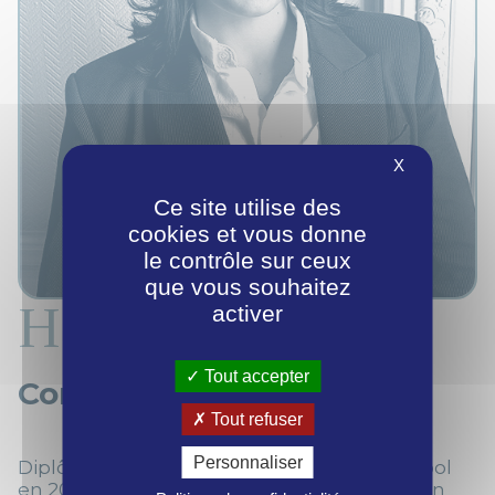
X
Ce site utilise des
cookies et vous donne
le contrôle sur ceux
que vous souhaitez
Hajar Belayachi
activer
Tout accepter
Consultante
Tout refuser
Personnaliser
Diplômée du PGE de SKEMA Business School
en 2021, et après une expérience de 3 ans en