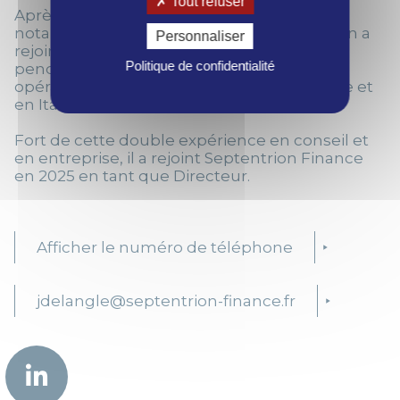
Tout refuser
Après 6 années en Transaction Services
notamment chez Grant Thornton, Jonathan a
Personnaliser
rejoint l'équipe M&A du Groupe Kiloutou
Politique de confidentialité
pendant près de 7 ans où il a piloté des
opérations de croissance externe en France et
en Italie.
Fort de cette double expérience en conseil et
en entreprise, il a rejoint Septentrion Finance
en 2025 en tant que Directeur.
Afficher le numéro de téléphone
jdelangle@septentrion-finance.fr