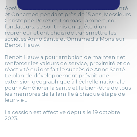
Après avoir développé les sociétés Anno Santé
et Onnamed pendant près de 15 ans, Messieurs
Christophe Perez et Thomas Lambert, co-
fondateurs, se sont mis en quête d’un
repreneur et ont choisi de transmettre les
sociétés Anno Santé et Onnamed à Monsieur
Benoit Hauw.
Benoit Hauw a pour ambition de maintenir et
renforcer les valeurs de service, proximité et de
réactivité qui ont fait le succès de Anno Santé.
Le plan de développement prévoit une
extension géographique à l’échelle nationale
pour « Améliorer la santé et le bien-être de tous
les membres de la famille à chaque étape de
leur vie ».
La cession est effective depuis le 19 octobre
2023.
---------------