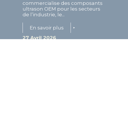
commercialise des composants
ultrason OEM pour les secteurs
de l’industrie, le...
En savoir plus
27 Avril 2026
Septentrion Finance
accompagne le groupe
Foodiz dans le cadre de sa
prise de participation
majoritaire au capital de
Sushiman
Cette opération structurante
marque une étape clé dans la
trajectoire de croissance des
deux groupes, réunis autour
d’une vision entrepreneuriale
commune...